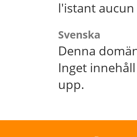
l'istant aucu
Svenska
Denna domän 
Inget innehål
upp.